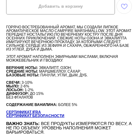
Добавить в корзину
ГОРЯЧО ВОСТРЕБОВАННЫЙ АРОМАТ, МЫ СОЗДАЛИ ЛИПКОЕ
АРОМАТИЧЕСКОЕ МАСЛО CAMPFIRE MARSHMALLOW. ЭТОТ АРОМАТ
ПЕРЕДАЕТ НОСТАЛЬГИЮ ПО ВЕЧЕРНЕМУ КОСТРУ ПОСЛЕ ДНЯ
ОСЕННИХ ПРИКЛЮЧЕНИЙ. СВЕЖИЕ НОТЫ ОЗОНА И ЭВКАЛИПТА
ИМИТИРУЮТ ВЕЧЕРНЮЮ ПРОХЛАДУ, ЗА КОТОРЫМИ СЛЕДУЕТ
СИЛЬНОЕ СЕРДЦЕ ИЗ ЗЕФИРА И САХАРА, ОБЖАРЕННОГО НА БАЗЕ
ИЗ УГЛЕЙ, ДУБА И ДЫМА.
ЭТОТ АРОМАТ НАПОЛНЕН ЭФИРНЫМИ МАСЛАМИ, ВКЛЮЧАЯ
МОЖЖЕВЕЛЬНИК И ГВОЗДИКУ.
ВЕРХНИЕ НОТЫ:
ЭВКАЛИПТ, ОЗОН;
СРЕДНИЕ НОТЫ:
МАРШМЕЛЛОУ, САХАР;
БАЗОВЫЕ НОТЫ:
ПАЧУЛИ, УГЛИ, ДЫМ, ДУБ.
СВЕЧИ:
3-10%
МЫЛО:
2-6%
ЛОСЬОН:
1-2%
ДИФФУЗОР:
ДО 15%
БЕЗ ФТАЛАТОВ
СОДЕРЖАНИЕ ВАНИЛИНА:
БОЛЕЕ 5%
СЕРТИФИКАТ IFRA
СЕРТИФИКАТ БЕЗОПАСНОСТИ
ВАЖНО ЗНАТЬ:
ВСЕ ПРОДУКТЫ ИЗМЕРЯЮТСЯ ПО ВЕСУ, А
НЕ ПО ОБЪЕМУ. УРОВЕНЬ НАПОЛНЕНИЯ МОЖЕТ
ВАРЬИРОВАТЬСЯ.