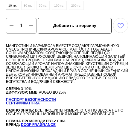
10 гр.
30 гр.
50 гр.
100 гр.
200 гр.
Добавить в корзину
МАНГОСТИН И КАРАМБОЛА ВМЕСТЕ СОЗДАЮТ ГАРМОНИЧНУЮ
СМЕСЬ ТРОПИЧЕСКИХ АРОМАТОВ. МАНГОСТИН ОБЛАДАЕТ
СОЧНЫМ АРОМАТОМ, СОЧЕТАЮЩИМ СПЕЛЫЕ ЯГОДЫ СО
СЛИВОЧНОЙ ЦИТРУСОВОЙ ЦЕДРОЙ, НАПОМИНАЮЩИЙ ЗАЛИТЫЙ
СОЛНЦЕМ ТРОПИЧЕСКИЙ РАЙ. НАПРОТИВ, КАРАМБОЛА ПРИДАЕТ
ОСВЕЖАЮЩИЙ АРОМАТ, НАПОМИНАЮЩИЙ ХРУСТЯЩИЙ ОГУРЕЦ И
ЗЕЛЕНОЕ ЯБЛОКО С НЕЖНЫМИ ЦВЕТОЧНЫМИ ОТТЕНКАМИ,
НАПОМИНАЮЩИЙ ПРОХЛАДНЫЙ БРИЗ В СОЛНЕЧНЫЙ ОКЕАНСКИЙ
ДЕНЬ. КОМБИНИРОВАННЫЙ АРОМАТ ПРЕДСТАВЛЯЕТ СОБОЙ
ВОСХИТИТЕЛЬНУЮ СИМФОНИЮ СЛАДКОГО ЭКЗОТИЧЕСКОГО
БОГАТСТВА И БОДРЯЩЕЙ СВЕЖЕСТИ.
СВЕЧИ:
3-10%
ДИФФУЗОР:
MMB, AUGEO ДО 25%
ПАСПОРТ БЕЗОПАСНОСТИ
СЕРТИФИКАТ IFRA
ВАЖНО ЗНАТЬ:
ВСЕ ПРОДУКТЫ ИЗМЕРЯЮТСЯ ПО ВЕСУ, А НЕ ПО
ОБЪЕМУ. УРОВЕНЬ НАПОЛНЕНИЯ МОЖЕТ ВАРЬИРОВАТЬСЯ.
СТРАНА ПРОИЗВОДИТЕЛЬ:
США
БРЕНД:
DOOP FRAGRANCE