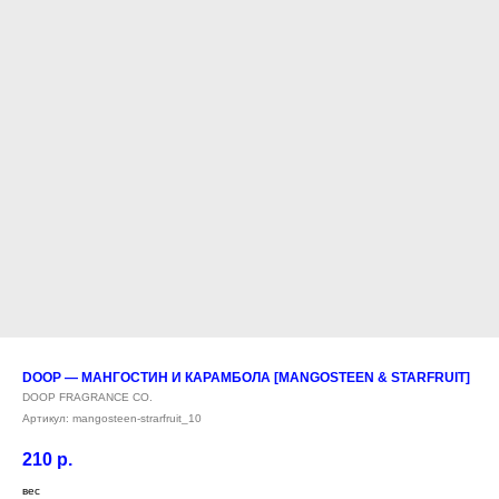
DOOP — МАНГОСТИН И КАРАМБОЛА [MANGOSTEEN & STARFRUIT]
DOOP FRAGRANCE CO.
Артикул:
mangosteen-strarfruit_10
210
р.
вес