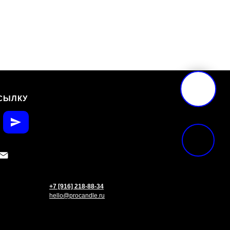
СЫЛКУ
+7 [916] 218-88-34
hello@procandle.ru