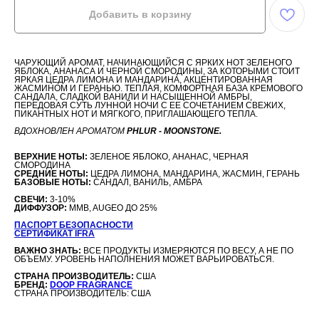
Добавить в корзину
ЧАРУЮЩИЙ АРОМАТ, НАЧИНАЮЩИЙСЯ С ЯРКИХ НОТ ЗЕЛЕНОГО
ЯБЛОКА, АНАНАСА И ЧЕРНОЙ СМОРОДИНЫ, ЗА КОТОРЫМИ СТОИТ
ЯРКАЯ ЦЕДРА ЛИМОНА И МАНДАРИНА, АКЦЕНТИРОВАННАЯ
ЖАСМИНОМ И ГЕРАНЬЮ. ТЕПЛАЯ, КОМФОРТНАЯ БАЗА КРЕМОВОГО
САНДАЛА, СЛАДКОЙ ВАНИЛИ И НАСЫЩЕННОЙ АМБРЫ,
ПЕРЕДОВАЯ СУТЬ ЛУННОЙ НОЧИ С ЕЕ СОЧЕТАНИЕМ СВЕЖИХ,
ПИКАНТНЫХ НОТ И МЯГКОГО, ПРИГЛАШАЮЩЕГО ТЕПЛА.
ВДОХНОВЛЕН АРОМАТОМ
PHLUR - MOONSTONE.
ВЕРХНИЕ НОТЫ:
ЗЕЛЕНОЕ ЯБЛОКО, АНАНАС, ЧЕРНАЯ
СМОРОДИНА
СРЕДНИЕ НОТЫ:
ЦЕДРА ЛИМОНА, МАНДАРИНА, ЖАСМИН, ГЕРАНЬ
БАЗОВЫЕ НОТЫ:
САНДАЛ, ВАНИЛЬ, АМБРА
СВЕЧИ:
3-10%
ДИФФУЗОР:
MMB, AUGEO ДО 25%
ПАСПОРТ БЕЗОПАСНОСТИ
СЕРТИФИКАТ IFRA
ВАЖНО ЗНАТЬ:
ВСЕ ПРОДУКТЫ ИЗМЕРЯЮТСЯ ПО ВЕСУ, А НЕ ПО
ОБЪЕМУ. УРОВЕНЬ НАПОЛНЕНИЯ МОЖЕТ ВАРЬИРОВАТЬСЯ.
СТРАНА ПРОИЗВОДИТЕЛЬ:
США
БРЕНД:
DOOP FRAGRANCE
СТРАНА ПРОИЗВОДИТЕЛЬ: США