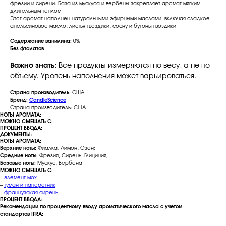
фрезии и сирени. База из мускуса и вербены закрепляет аромат мягким,
длительным теплом.
Этот аромат наполнен натуральными эфирными маслами, включая сладкое
апельсиновое масло, листья гвоздики, сосну и бутоны гвоздики.
Содержание ванилина:
0%
Без фталатов
Важно знать:
Все продукты измеряются по весу, а не по
объему. Уровень наполнения может варьироваться.
Страна производитель:
США
Бренд:
CandleScience
Страна производитель: США
НОТЫ АРОМАТА:
МОЖНО СМЕШАТЬ С:
ПРОЦЕНТ ВВОДА:
ДОКУМЕНТЫ:
НОТЫ АРОМАТА:
Верхние ноты:
Фиалка, Лимон, Озон;
Средние ноты:
Фрезия, Сирень, Глициния;
Базовые ноты:
Мускус, Вербена.
МОЖНО СМЕШАТЬ С:
–
элемент мох
–
туман и папоротник
–
французская сирень
ПРОЦЕНТ ВВОДА:
Рекомендации по процентному вводу ароматического масла с учетом
стандартов IFRA: