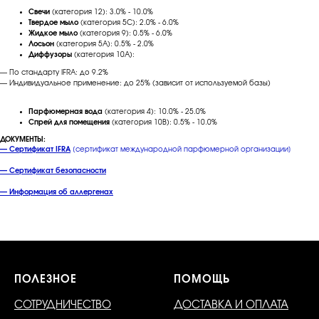
Свечи
(категория 12): 3.0% - 10.0%
Твердое мыло
(категория 5C): 2.0% - 6.0%
Жидкое мыло
(категория 9): 0.5% - 6.0%
Лосьон
(категория 5A): 0.5% - 2.0%
Диффузоры
(категория 10A):
— По стандарту IFRA: до 9.2%
— Индивидуальное применение: до 25% (зависит от используемой базы)
Парфюмерная вода
(категория 4): 10.0% - 25.0%
Спрей для помещения
(категория 10B): 0.5% - 10.0%
ДОКУМЕНТЫ:
—
Сертификат IFRA
[сертификат международной парфюмерной организации]
—
Сертификат безопасности
— Информация об аллергенах
ПОЛЕЗНОЕ
ПОМОЩЬ
СОТРУДНИЧЕСТВО
ДОСТАВКА И ОПЛАТА