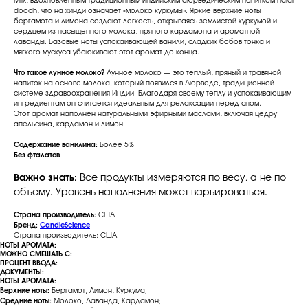
Milk, вдохновленным традиционным индийским аюрведическим напитком haldi
doodh, что на хинди означает «молоко куркумы». Яркие верхние ноты
бергамота и лимона создают легкость, открываясь землистой куркумой и
сердцем из насыщенного молока, пряного кардамона и ароматной
лаванды. Базовые ноты успокаивающей ванили, сладких бобов тонка и
мягкого мускуса убаюкивают этот аромат до конца.
Что такое лунное молоко?
Лунное молоко — это теплый, пряный и травяной
напиток на основе молока, который появился в Аюрведе, традиционной
системе здравоохранения Индии. Благодаря своему теплу и успокаивающим
ингредиентам он считается идеальным для релаксации перед сном.
Этот аромат наполнен натуральными эфирными маслами, включая цедру
апельсина, кардамон и лимон.
Содержание ванилина:
Более 5%
Без фталатов
Важно знать:
Все продукты измеряются по весу, а не по
объему. Уровень наполнения может варьироваться.
Страна производитель:
США
Бренд:
CandleScience
Страна производитель: США
НОТЫ АРОМАТА:
МОЖНО СМЕШАТЬ С:
ПРОЦЕНТ ВВОДА:
ДОКУМЕНТЫ:
НОТЫ АРОМАТА:
Верхние ноты:
Бергамот, Лимон, Куркума;
Средние ноты:
Молоко, Лаванда, Кардамон;