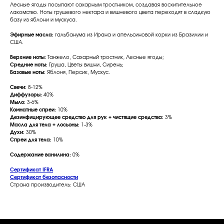
Лесные ягоды посыпают сахарным тростником, создавая восхитительное
лакомство. Ноты грушевого нектара и вишневого цвета переходят в сладкую
базу из яблони и мускуса.
Эфирные масла:
гальбанума из Ирана и апельсиновой корки из Бразилии и
США.
Верхние ноты:
Танжело, Сахарный тростник, Лесные ягоды;
Средние ноты:
Груша, Цветы вишни, Сирень;
Базовые ноты:
Яблоня, Персик, Мускус.
Свечи:
8-12%
Диффузоры:
40%
Мыло:
3-6%
Комнатные спреи:
10%
Дезинфицирующее средство для рук + чистящие средства:
3%
Масла для тела + лосьоны:
1-3%
Духи:
30%
Спреи для тела:
10%
Содержание ванилина:
0%
Сертификат IFRA
Сертификат безопасности
Страна производитель: США