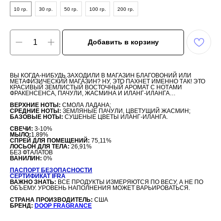
10 гр.
30 гр.
50 гр.
100 гр.
200 гр.
Добавить в корзину
ВЫ КОГДА-НИБУДЬ ЗАХОДИЛИ В МАГАЗИН БЛАГОВОНИЙ ИЛИ
МЕТАФИЗИЧЕСКИЙ МАГАЗИН? НУ, ЭТО ПАХНЕТ ИМЕННО ТАК! ЭТО
КРАСИВЫЙ ЗЕМЛИСТЫЙ ВОСТОЧНЫЙ АРОМАТ С НОТАМИ
ФРАКЕНСЕНСА, ПАЧУЛИ, ЖАСМИНА И ИЛАНГ-ИЛАНГА…
ВЕРХНИЕ НОТЫ:
СМОЛА ЛАДАНА;
СРЕДНИЕ НОТЫ:
ЗЕМЛЯНЫЕ ПАЧУЛИ, ЦВЕТУЩИЙ ЖАСМИН;
БАЗОВЫЕ НОТЫ:
СУШЕНЫЕ ЦВЕТЫ ИЛАНГ-ИЛАНГА.
СВЕЧИ:
3-10%
МЫЛО:
1,89%
СПРЕЙ ДЛЯ ПОМЕЩЕНИЙ:
75,11%
ЛОСЬОН ДЛЯ ТЕЛА:
26,91%
БЕЗ ФТАЛАТОВ
ВАНИЛИН:
0%
ПАСПОРТ БЕЗОПАСНОСТИ
СЕРТИФИКАТ IFRA
ВАЖНО ЗНАТЬ:
ВСЕ ПРОДУКТЫ ИЗМЕРЯЮТСЯ ПО ВЕСУ, А НЕ ПО
ОБЪЕМУ. УРОВЕНЬ НАПОЛНЕНИЯ МОЖЕТ ВАРЬИРОВАТЬСЯ.
СТРАНА ПРОИЗВОДИТЕЛЬ:
США
БРЕНД:
DOOP FRAGRANCE