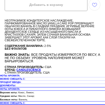
Добавить в корзину
НЕОТРАЗИМОЕ КОНДИТЕРСКОЕ НАСЛАЖДЕНИЕ,
ПАРФЮМИРОВАННОЕ МАСЛО VANILLA CAKE POP ПРЕВРАЩАЕТ
ОБЫЧНУЮ ВАНИЛЬ В СЛАДКИЙ ПРАЗДНИК. ИГРИВЫЕ ВЕРХНИЕ
НОТЫ КОКОСА И ПИКАНТНОГО ЛИМОНА ВОЗВЫШАЮТ
ДЕКАДЕНТСКОЕ СЕРДЦЕ ИЗ НАСЫЩЕННОГО МАСЛА И
КРИСТАЛЛОВ САХАРА. ЗАТЕМ СОЧНАЯ ВАНИЛЬНАЯ ОСНОВА
ЗАВЕРШАЕТ ЭТОТ АРОМАТ, КАК СЛОЙ ГЛАЗУРИ НА
СВЕЖЕИСПЕЧЕННОМ ТОРТЕ.
СОДЕРЖАНИЕ ВАНИЛИНА:
2-5%
БЕЗ ФТАЛАТОВ
ВАЖНО ЗНАТЬ:
ВСЕ ПРОДУКТЫ ИЗМЕРЯЮТСЯ ПО ВЕСУ, А
НЕ ПО ОБЪЕМУ. УРОВЕНЬ НАПОЛНЕНИЯ МОЖЕТ
ВАРЬИРОВАТЬСЯ.
СТРАНА ПРОИЗВОДИТЕЛЬ:
США
БРЕНД:
CANDLESCIENCE
СТРАНА ПРОИЗВОДИТЕЛЬ: США
НОТЫ АРОМАТА:
МОЖНО СМЕШАТЬ С:
ПРОЦЕНТ ВВОДА:
ДОКУМЕНТЫ:
НОТЫ АРОМАТА:
Верхние ноты:
Кокос, Лимон;
Средние ноты:
Масло, Сахар;
Базовые ноты:
Ваниль.
МОЖНО СМЕШАТЬ С: