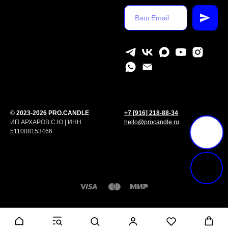
©
2023-2026 PRO.CANDLE
+7 [916] 218-88-34
ИП АРХАРОВ С.Ю | ИНН
hello@procandle.ru
511008153466
Tilda
Made on