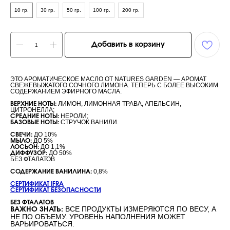
10 гр.
30 гр.
50 гр.
100 гр.
200 гр.
Добавить в корзину
ЭТО АРОМАТИЧЕСКОЕ МАСЛО ОТ NATURES GARDEN — АРОМАТ
СВЕЖЕВЫЖАТОГО СОЧНОГО ЛИМОНА. ТЕПЕРЬ С БОЛЕЕ ВЫСОКИМ
СОДЕРЖАНИЕМ ЭФИРНОГО МАСЛА.
ЛИМОН, ЛИМОННАЯ ТРАВА, АПЕЛЬСИН,
ВЕРХНИЕ НОТЫ:
ЦИТРОНЕЛЛА;
НЕРОЛИ;
СРЕДНИЕ НОТЫ:
СТРУЧОК ВАНИЛИ.
БАЗОВЫЕ НОТЫ:
ДО 10%
СВЕЧИ:
ДО 5%
МЫЛО:
ДО 1,1%
ЛОСЬОН:
ДО 50%
ДИФФУЗОР:
БЕЗ ФТАЛАТОВ
0,8%
СОДЕРЖАНИЕ ВАНИЛИНА:
СЕРТИФИКАТ IFRA
СЕРТИФИКАТ БЕЗОПАСНОСТИ
БЕЗ ФТАЛАТОВ
ВСЕ ПРОДУКТЫ ИЗМЕРЯЮТСЯ ПО ВЕСУ, А
ВАЖНО ЗНАТЬ:
НЕ ПО ОБЪЕМУ. УРОВЕНЬ НАПОЛНЕНИЯ МОЖЕТ
ВАРЬИРОВАТЬСЯ.