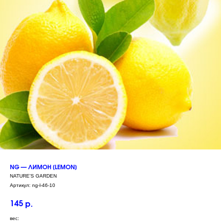
NG — ЛИМОН [LEMON]
NATURE'S GARDEN
Артикул:
ng-l-46-10
145
р.
вес: