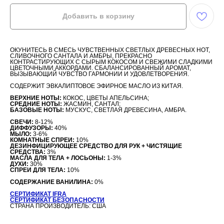
Добавить в корзину
ОКУНИТЕСЬ В СМЕСЬ ЧУВСТВЕННЫХ СВЕТЛЫХ ДРЕВЕСНЫХ НОТ,
СЛИВОЧНОГО САНТАЛА И АМБРЫ, ПРЕКРАСНО
КОНТРАСТИРУЮЩИХ С СЫРЫМ КОКОСОМ И СВЕЖИМИ СЛАДКИМИ
ЦВЕТОЧНЫМИ АККОРДАМИ. СБАЛАНСИРОВАННЫЙ АРОМАТ,
ВЫЗЫВАЮЩИЙ ЧУВСТВО ГАРМОНИИ И УДОВЛЕТВОРЕНИЯ.
СОДЕРЖИТ ЭВКАЛИПТОВОЕ ЭФИРНОЕ МАСЛО ИЗ КИТАЯ.
ВЕРХНИЕ НОТЫ:
КОКОС, ЦВЕТЫ АПЕЛЬСИНА;
СРЕДНИЕ НОТЫ:
ЖАСМИН, САНТАЛ;
БАЗОВЫЕ НОТЫ:
МУСКУС, СВЕТЛАЯ ДРЕВЕСИНА, АМБРА.
СВЕЧИ:
8-12%
ДИФФУЗОРЫ:
40%
МЫЛО:
3-6%
КОМНАТНЫЕ СПРЕИ:
10%
ДЕЗИНФИЦИРУЮЩЕЕ СРЕДСТВО ДЛЯ РУК + ЧИСТЯЩИЕ
СРЕДСТВА:
3%
МАСЛА ДЛЯ ТЕЛА + ЛОСЬОНЫ:
1-3%
ДУХИ:
30%
СПРЕИ ДЛЯ ТЕЛА:
10%
СОДЕРЖАНИЕ ВАНИЛИНА:
0%
СЕРТИФИКАТ IFRA
СЕРТИФИКАТ БЕЗОПАСНОСТИ
СТРАНА ПРОИЗВОДИТЕЛЬ: США