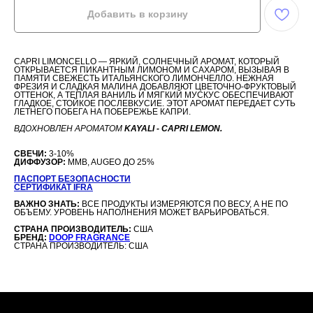
Добавить в корзину
CAPRI LIMONCELLO — ЯРКИЙ, СОЛНЕЧНЫЙ АРОМАТ, КОТОРЫЙ
ОТКРЫВАЕТСЯ ПИКАНТНЫМ ЛИМОНОМ И САХАРОМ, ВЫЗЫВАЯ В
ПАМЯТИ СВЕЖЕСТЬ ИТАЛЬЯНСКОГО ЛИМОНЧЕЛЛО. НЕЖНАЯ
ФРЕЗИЯ И СЛАДКАЯ МАЛИНА ДОБАВЛЯЮТ ЦВЕТОЧНО-ФРУКТОВЫЙ
ОТТЕНОК, А ТЕПЛАЯ ВАНИЛЬ И МЯГКИЙ МУСКУС ОБЕСПЕЧИВАЮТ
ГЛАДКОЕ, СТОЙКОЕ ПОСЛЕВКУСИЕ. ЭТОТ АРОМАТ ПЕРЕДАЕТ СУТЬ
ЛЕТНЕГО ПОБЕГА НА ПОБЕРЕЖЬЕ КАПРИ.
ВДОХНОВЛЕН АРОМАТОМ
KAYALI - CAPRI LEMON.
СВЕЧИ:
3-10%
ДИФФУЗОР:
MMB, AUGEO ДО 25%
ПАСПОРТ БЕЗОПАСНОСТИ
СЕРТИФИКАТ IFRA
ВАЖНО ЗНАТЬ:
ВСЕ ПРОДУКТЫ ИЗМЕРЯЮТСЯ ПО ВЕСУ, А НЕ ПО
ОБЪЕМУ. УРОВЕНЬ НАПОЛНЕНИЯ МОЖЕТ ВАРЬИРОВАТЬСЯ.
СТРАНА ПРОИЗВОДИТЕЛЬ:
США
БРЕНД:
DOOP FRAGRANCE
СТРАНА ПРОИЗВОДИТЕЛЬ: США