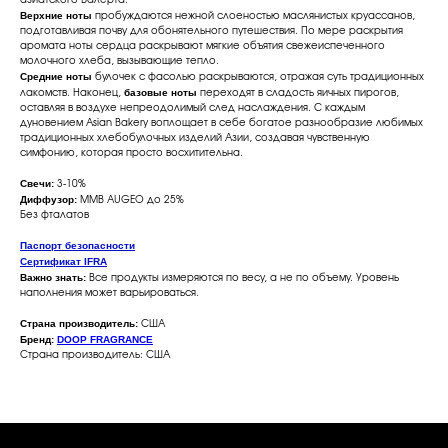
Верхние ноты
пробуждаются нежной слоеностью маслянистых круассанов,
подготавливая почву для обонятельного путешествия. По мере раскрытия
аромата ноты сердца раскрывают мягкие объятия свежеиспеченного
молочного хлеба, вызывающие тепло.
Средние ноты
булочек с фасолью раскрываются, отражая суть традиционных
базовые ноты
лакомств. Наконец,
переходят в сладость яичных пирогов,
оставляя в воздухе непреодолимый след наслаждения. С каждым
дуновением Asian Bakery воплощает в себе богатое разнообразие любимых
традиционных хлебобулочных изделий Азии, создавая чувственную
симфонию, которая просто восхитительна.
Свечи:
3-10%
Диффузор:
MMB AUGEO до 25%
Без фталатов
Паспорт безопасности
Сертификат IFRA
Важно знать:
Все продукты измеряются по весу, а не по объему. Уровень
наполнения может варьироваться.
Страна производитель:
США
Бренд:
DOOP FRAGRANCE
Страна производитель: США