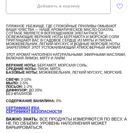
Добавить в корзину
ПЛЯЖНОЕ УБЕЖИЩЕ, ГДЕ СПОКОЙНЫЕ ПРИЛИВЫ ОМЫВАЮТ
ВАШИ ЧУВСТВА — НАШЕ АРОМАТИЧЕСКОЕ МАСЛО COASTAL
COTTAGE ЯВЛЯЕТСЯ ВОПЛОЩЕНИЕМ ЭЛЕГАНТНОСТИ.
ОСВЕЖАЮЩИЕ ВЕРХНИЕ НОТЫ БЕРГАМОТА И МОРСКОЙ СОЛИ
ПРИГЛАШАЮТ ВАС В САДОВОЕ СЕРДЦЕ ИЗ МЯТЫ И ПИОНА.
МОЖЖЕВЕЛЬНИК, ЛЕГКИЙ МУСКУС И ВОДНЫЕ МОРСКИЕ НОТЫ
ЗАКРЕПЛЯЮТ ЭТОТ УСПОКАИВАЮЩИЙ АТМОСФЕРНЫЙ АРОМАТ.
ЭТОТ АРОМАТ НАПОЛНЕН НАТУРАЛЬНЫМИ ЭФИРНЫМИ МАСЛАМИ,
ВКЛЮЧАЯ ЛИМОН, МЯТУ И ЛАЙМ.
ВЕРХНИЕ НОТЫ:
БЕРГАМОТ, МОРСКАЯ СОЛЬ;
СРЕДНИЕ НОТЫ:
ПИОН, МЯТА;
БАЗОВЫЕ НОТЫ:
МОЖЖЕВЕЛЬНИК, ЛЕГКИЙ МУСКУС, МОРСКИЕ.
СВЕЧИ:
3-10%
МЫЛО:
2-5%
ЛОСЬОН:
1-2%
ДИФФУЗОР:
ДО 20%
БЕЗ ФТАЛАТОВ
СОДЕРЖАНИЕ ВАНИЛИНА:
0%
СЕРТИФИКАТ IFRA
СЕРТИФИКАТ БЕЗОПАСНОСТИ
ВАЖНО ЗНАТЬ:
ВСЕ ПРОДУКТЫ ИЗМЕРЯЮТСЯ ПО ВЕСУ, А
НЕ ПО ОБЪЕМУ. УРОВЕНЬ НАПОЛНЕНИЯ МОЖЕТ
ВАРЬИРОВАТЬСЯ.