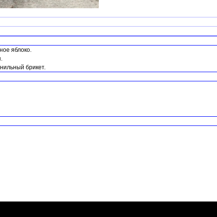
ное яблоко.
.
анильный брикет.