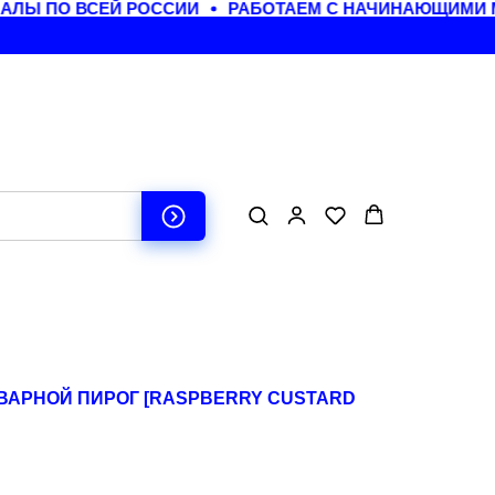
Ы ПО ВСЕЙ РОССИИ
РАБОТАЕМ С НАЧИНАЮЩИМИ МА
АРНОЙ ПИРОГ [RASPBERRY CUSTARD