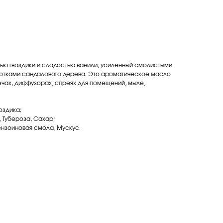
тью гвоздики и сладостью ванили, усиленный смолистыми
нотками сандалового дерева. Это ароматическое масло
ечах, диффузорах, спреях для помещений, мыле,
оздика;
 Тубероза, Сахар;
ензоиновая смола, Мускус.