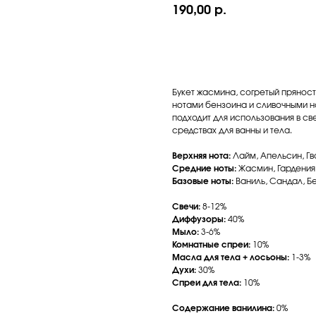
190,00
р.
Добавить в корзину
Букет жасмина, согретый прянос
нотами бензоина и сливочными 
подходит для использования в св
средствах для ванны и тела.
Верхняя нота:
Лайм, Апельсин, Гв
Средние ноты:
Жасмин, Гардения,
Базовые ноты:
Ваниль, Сандал, Б
Свечи:
8-12%
Диффузоры:
40%
Мыло:
3-6%
Комнатные спреи:
10%
Масла для тела + лосьоны:
1-3%
Духи:
30%
Спреи для тела:
10%
Содержание ванилина:
0%