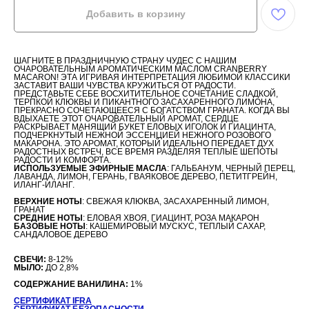
Добавить в корзину
ШАГНИТЕ В ПРАЗДНИЧНУЮ СТРАНУ ЧУДЕС С НАШИМ
ОЧАРОВАТЕЛЬНЫМ АРОМАТИЧЕСКИМ МАСЛОМ CRANBERRY
MACARON! ЭТА ИГРИВАЯ ИНТЕРПРЕТАЦИЯ ЛЮБИМОЙ КЛАССИКИ
ЗАСТАВИТ ВАШИ ЧУВСТВА КРУЖИТЬСЯ ОТ РАДОСТИ.
ПРЕДСТАВЬТЕ СЕБЕ ВОСХИТИТЕЛЬНОЕ СОЧЕТАНИЕ СЛАДКОЙ,
ТЕРПКОЙ КЛЮКВЫ И ПИКАНТНОГО ЗАСАХАРЕННОГО ЛИМОНА,
ПРЕКРАСНО СОЧЕТАЮЩЕЕСЯ С БОГАТСТВОМ ГРАНАТА. КОГДА ВЫ
ВДЫХАЕТЕ ЭТОТ ОЧАРОВАТЕЛЬНЫЙ АРОМАТ, СЕРДЦЕ
РАСКРЫВАЕТ МАНЯЩИЙ БУКЕТ ЕЛОВЫХ ИГОЛОК И ГИАЦИНТА,
ПОДЧЕРКНУТЫЙ НЕЖНОЙ ЭССЕНЦИЕЙ НЕЖНОГО РОЗОВОГО
МАКАРОНА. ЭТО АРОМАТ, КОТОРЫЙ ИДЕАЛЬНО ПЕРЕДАЕТ ДУХ
РАДОСТНЫХ ВСТРЕЧ, ВСЕ ВРЕМЯ РАЗДЕЛЯЯ ТЕПЛЫЕ ШЕПОТЫ
РАДОСТИ И КОМФОРТА.
ИСПОЛЬЗУЕМЫЕ ЭФИРНЫЕ МАСЛА
: ГАЛЬБАНУМ, ЧЕРНЫЙ ПЕРЕЦ,
ЛАВАНДА, ЛИМОН, ГЕРАНЬ, ГВАЯКОВОЕ ДЕРЕВО, ПЕТИТГРЕЙН,
ИЛАНГ-ИЛАНГ.
ВЕРХНИЕ НОТЫ
: СВЕЖАЯ КЛЮКВА, ЗАСАХАРЕННЫЙ ЛИМОН,
ГРАНАТ
СРЕДНИЕ НОТЫ
: ЕЛОВАЯ ХВОЯ, ГИАЦИНТ, РОЗА МАКАРОН
БАЗОВЫЕ НОТЫ
: КАШЕМИРОВЫЙ МУСКУС, ТЕПЛЫЙ САХАР,
САНДАЛОВОЕ ДЕРЕВО
СВЕЧИ:
8-12%
МЫЛО:
ДО 2,8%
СОДЕРЖАНИЕ ВАНИЛИНА:
1%
СЕРТИФИКАТ IFRA
СЕРТИФИКАТ БЕЗОПАСНОСТИ