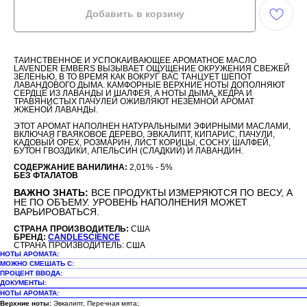
Добавить в корзину
ТАИНСТВЕННОЕ И УСПОКАИВАЮЩЕЕ АРОМАТНОЕ МАСЛО
LAVENDER EMBERS ВЫЗЫВАЕТ ОЩУЩЕНИЕ ОКРУЖЕНИЯ СВЕЖЕЙ
ЗЕЛЕНЬЮ, В ТО ВРЕМЯ КАК ВОКРУГ ВАС ТАНЦУЕТ ШЕПОТ
ЛАВАНДОВОГО ДЫМА. КАМФОРНЫЕ ВЕРХНИЕ НОТЫ ДОПОЛНЯЮТ
СЕРДЦЕ ИЗ ЛАВАНДЫ И ШАЛФЕЯ, А НОТЫ ДЫМА, КЕДРА И
ТРАВЯНИСТЫХ ПАЧУЛЕЙ ОЖИВЛЯЮТ НЕЗЕМНОЙ АРОМАТ
ЖЖЕНОЙ ЛАВАНДЫ.
ЭТОТ АРОМАТ НАПОЛНЕН НАТУРАЛЬНЫМИ ЭФИРНЫМИ МАСЛАМИ,
ВКЛЮЧАЯ ГВАЯКОВОЕ ДЕРЕВО, ЭВКАЛИПТ, КИПАРИС, ПАЧУЛИ,
КАДОВЫЙ ОРЕХ, РОЗМАРИН, ЛИСТ КОРИЦЫ, СОСНУ, ШАЛФЕЙ,
БУТОН ГВОЗДИКИ, АПЕЛЬСИН (СЛАДКИЙ) И ЛАВАНДИН.
СОДЕРЖАНИЕ ВАНИЛИНА:
2,01% - 5%
БЕЗ ФТАЛАТОВ
ВАЖНО ЗНАТЬ:
ВСЕ ПРОДУКТЫ ИЗМЕРЯЮТСЯ ПО ВЕСУ, А
НЕ ПО ОБЪЕМУ. УРОВЕНЬ НАПОЛНЕНИЯ МОЖЕТ
ВАРЬИРОВАТЬСЯ.
СТРАНА ПРОИЗВОДИТЕЛЬ:
США
БРЕНД:
CANDLESCIENCE
СТРАНА ПРОИЗВОДИТЕЛЬ: США
НОТЫ АРОМАТА:
МОЖНО СМЕШАТЬ С:
ПРОЦЕНТ ВВОДА:
ДОКУМЕНТЫ:
НОТЫ АРОМАТА:
Верхние ноты:
Эвкалипт, Перечная мята;