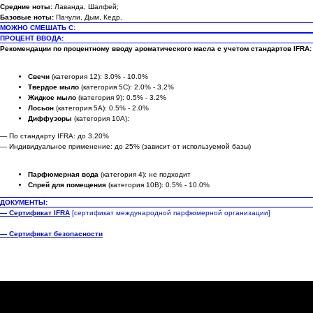
Средние ноты:
Лаванда, Шалфей;
Базовые ноты:
Пачули, Дым, Кедр.
МОЖНО СМЕШАТЬ С:
ПРОЦЕНТ ВВОДА:
Рекомендации по процентному вводу ароматического масла с учетом стандартов IFRA:
Свечи
(категория 12): 3.0% - 10.0%
Твердое мыло
(категория 5C): 2.0% - 3.2%
Жидкое мыло
(категория 9): 0.5% - 3.2%
Лосьон
(категория 5A): 0.5% - 2.0%
Диффузоры
(категория 10A):
— По стандарту IFRA: до 3.20%
— Индивидуальное применение: до 25% (зависит от используемой базы)
Парфюмерная вода
(категория 4): не подходит
Спрей для помещения
(категория 10B): 0.5% - 10.0%
ДОКУМЕНТЫ:
— Сертификат IFRA
[сертификат международной парфюмерной организации]
— Сертификат безопасности