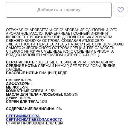
Добавить в корзину
ОТРАЖАЯ ОЧАРОВАТЕЛЬНОЕ ОЧАРОВАНИЕ САНТОРИНИ, ЭТО
АРОМАТНОЕ МАСЛО ПОДЧЕРКИВАЕТ СОЧНЫЙ ИНЖИР И
ЩЕДРОСТЬ СВЕЖИХ ФРУКТОВ, ДОПОЛНЕННЫХ АРОМАТОМ
СВЕЖЕГО ВОЗДУХА ОСТРОВА, СОЗДАВАЯ АТМОСФЕРУ
ЭЛЕГАНТНОСТИ. ПЕРЕНЕСИТЕСЬ НА ЗАЛИТЫЕ СОЛНЦЕМ СКАЛЫ
САМОГО ЖИВОПИСНОГО ОСТРОВА ГРЕЦИИ, ГДЕ СЛАДОСТЬ
СПЕЛОГО ИНЖИРА СМЕШИВАЕТСЯ С СОЛЕНЫМ БРИЗОМ, А
ВОЗДУХ НАПОЛНЕН АРОМАТОМ ЦИТРУСОВЫХ РОЩ.
ВЕРХНИЕ НОТЫ:
ЗЕЛЕНЫЕ СТЕБЛИ, ЧЕРНАЯ СМОРОДИНА;
СРЕДНИЕ НОТЫ:
СВЕЖИЙ ИНЖИР, ЛЕПЕСТКИ РОЗЫ, ЛИЛИЯ,
ЛАНДЫШ;
БАЗОВЫЕ НОТЫ:
ГИАЦИНТ, КЕДР.
СВЕЧИ:
8-12%
ДИФФУЗОРЫ:
-
МЫЛО:
1-5%
КОМНАТНЫЕ СПРЕИ:
5-15%
МАСЛА ДЛЯ ТЕЛА + ЛОСЬОНЫ:
0.50-2%
ДУХИ:
10-30%
СПРЕИ ДЛЯ ТЕЛА:
10%
СОДЕРЖАНИЕ ВАНИЛИНА:
0%
СЕРТИФИКАТ IFRA
СЕРТИФИКАТ БЕЗОПАСНОСТИ
СТРАНА ПРОИЗВОДИТЕЛЬ: США