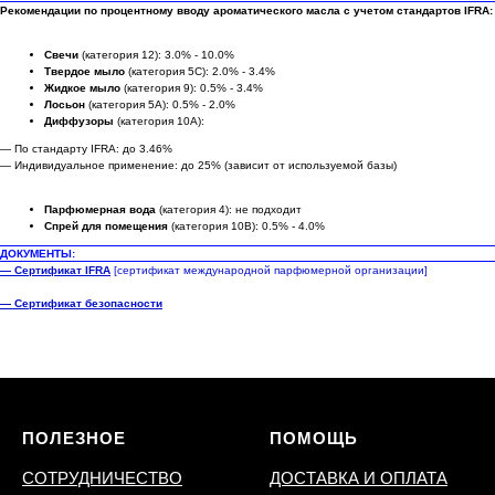
Рекомендации по процентному вводу ароматического масла с учетом стандартов IFRA:
Свечи
(категория 12): 3.0% - 10.0%
Твердое мыло
(категория 5C): 2.0% - 3.4%
Жидкое мыло
(категория 9): 0.5% - 3.4%
Лосьон
(категория 5A): 0.5% - 2.0%
Диффузоры
(категория 10A):
— По стандарту IFRA: до 3.46%
— Индивидуальное применение: до 25% (зависит от используемой базы)
Парфюмерная вода
(категория 4): не подходит
Спрей для помещения
(категория 10B): 0.5% - 4.0%
ДОКУМЕНТЫ:
— Сертификат IFRA
[сертификат международной парфюмерной организации]
— Сертификат безопасности
ПОЛЕЗНОЕ
ПОМОЩЬ
СОТРУДНИЧЕСТВО
ДОСТАВКА И ОПЛАТА