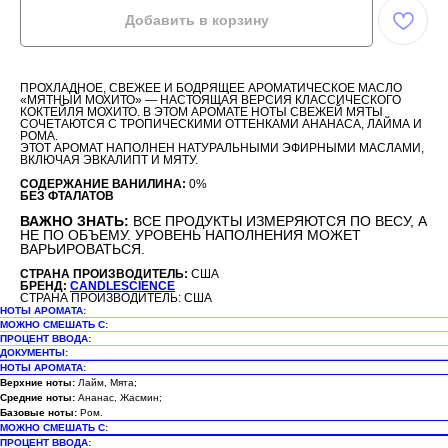
Добавить в корзину
ПРОХЛАДНОЕ, СВЕЖЕЕ И БОДРЯЩЕЕ АРОМАТИЧЕСКОЕ МАСЛО
«МЯТНЫЙ МОХИТО» — НАСТОЯЩАЯ ВЕРСИЯ КЛАССИЧЕСКОГО
КОКТЕЙЛЯ МОХИТО. В ЭТОМ АРОМАТЕ НОТЫ СВЕЖЕЙ МЯТЫ
СОЧЕТАЮТСЯ С ТРОПИЧЕСКИМИ ОТТЕНКАМИ АНАНАСА, ЛАЙМА И
РОМА.
ЭТОТ АРОМАТ НАПОЛНЕН НАТУРАЛЬНЫМИ ЭФИРНЫМИ МАСЛАМИ,
ВКЛЮЧАЯ ЭВКАЛИПТ И МЯТУ.
СОДЕРЖАНИЕ ВАНИЛИНА:
0%
БЕЗ ФТАЛАТОВ
ВАЖНО ЗНАТЬ:
ВСЕ ПРОДУКТЫ ИЗМЕРЯЮТСЯ ПО ВЕСУ, А
НЕ ПО ОБЪЕМУ. УРОВЕНЬ НАПОЛНЕНИЯ МОЖЕТ
ВАРЬИРОВАТЬСЯ.
СТРАНА ПРОИЗВОДИТЕЛЬ:
США
БРЕНД:
CANDLESCIENCE
СТРАНА ПРОИЗВОДИТЕЛЬ: США
НОТЫ АРОМАТА:
МОЖНО СМЕШАТЬ С:
ПРОЦЕНТ ВВОДА:
ДОКУМЕНТЫ:
НОТЫ АРОМАТА:
Верхние ноты:
Лайм, Мята;
Средние ноты:
Ананас, Жасмин;
Базовые ноты:
Ром.
МОЖНО СМЕШАТЬ С:
ПРОЦЕНТ ВВОДА: