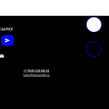
СЫЛКУ
+7 [916] 218-88-34
hello@procandle.ru