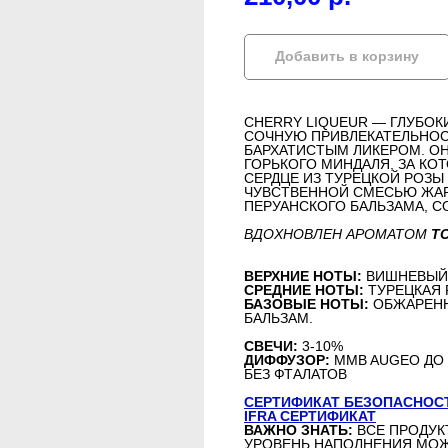
Добавить в корзину
CHERRY LIQUEUR — ГЛУБОК
СОЧНУЮ ПРИВЛЕКАТЕЛЬНОС
БАРХАТИСТЫМ ЛИКЕРОМ. О
ГОРЬКОГО МИНДАЛЯ, ЗА КО
СЕРДЦЕ ИЗ ТУРЕЦКОЙ РОЗЫ
ЧУВСТВЕННОЙ СМЕСЬЮ ЖАР
ПЕРУАНСКОГО БАЛЬЗАМА, С
ВДОХНОВЛЕН АРОМАТОМ
TO
ВЕРХНИЕ НОТЫ:
ВИШНЕВЫЙ 
СРЕДНИЕ НОТЫ:
ТУРЕЦКАЯ 
БАЗОВЫЕ НОТЫ:
ОБЖАРЕНН
БАЛЬЗАМ.
СВЕЧИ:
3-10%
ДИФФУЗОР:
MMB AUGEO ДО
БЕЗ ФТАЛАТОВ
СЕРТИФИКАТ БЕЗОПАСНОСТ
IFRA СЕРТИФИКАТ
ВАЖНО ЗНАТЬ:
ВСЕ ПРОДУК
УРОВЕНЬ НАПОЛНЕНИЯ МОЖ