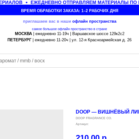
РИАЛОВ
ЕЖЕДНЕВНО ОТПРАВЛЯЕМ МАТЕРИАЛЫ ПО В
ВРЕМЯ ОБРАБОТКИ ЗАКАЗА: 1–2 РАБОЧИХ ДНЯ
приглашаем вас в наши
офлайн
пространства
самое большое офлайн пространство в стране
МОСКВА
| ежедневно 11-19ч | Варшавское шоссе 129к2с2
ПЕТЕРБУРГ
| ежедневно 11-20ч | ул. 12-я Красноармейская д. 26
DOOP — ВИШНЁВЫЙ ЛИК
DOOP FRAGRANCE CO.
Артикул:
210,00
р.