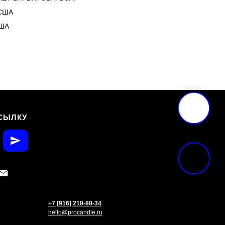
США
США
СЫЛКУ
+7 [916] 218-88-34
hello@procandle.ru