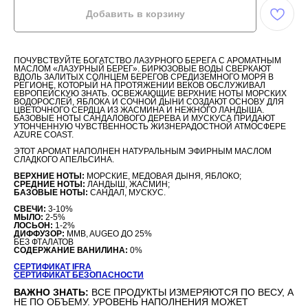
Добавить в корзину
ПОЧУВСТВУЙТЕ БОГАТСТВО ЛАЗУРНОГО БЕРЕГА С АРОМАТНЫМ
МАСЛОМ «ЛАЗУРНЫЙ БЕРЕГ». БИРЮЗОВЫЕ ВОДЫ СВЕРКАЮТ
ВДОЛЬ ЗАЛИТЫХ СОЛНЦЕМ БЕРЕГОВ СРЕДИЗЕМНОГО МОРЯ В
РЕГИОНЕ, КОТОРЫЙ НА ПРОТЯЖЕНИИ ВЕКОВ ОБСЛУЖИВАЛ
ЕВРОПЕЙСКУЮ ЗНАТЬ. ОСВЕЖАЮЩИЕ ВЕРХНИЕ НОТЫ МОРСКИХ
ВОДОРОСЛЕЙ, ЯБЛОКА И СОЧНОЙ ДЫНИ СОЗДАЮТ ОСНОВУ ДЛЯ
ЦВЕТОЧНОГО СЕРДЦА ИЗ ЖАСМИНА И НЕЖНОГО ЛАНДЫША.
БАЗОВЫЕ НОТЫ САНДАЛОВОГО ДЕРЕВА И МУСКУСА ПРИДАЮТ
УТОНЧЕННУЮ ЧУВСТВЕННОСТЬ ЖИЗНЕРАДОСТНОЙ АТМОСФЕРЕ
AZURE COAST.
ЭТОТ АРОМАТ НАПОЛНЕН НАТУРАЛЬНЫМ ЭФИРНЫМ МАСЛОМ
СЛАДКОГО АПЕЛЬСИНА.
ВЕРХНИЕ НОТЫ:
МОРСКИЕ, МЕДОВАЯ ДЫНЯ, ЯБЛОКО;
СРЕДНИЕ НОТЫ:
ЛАНДЫШ, ЖАСМИН;
БАЗОВЫЕ НОТЫ:
САНДАЛ, МУСКУС.
СВЕЧИ:
3-10%
МЫЛО:
2-5%
ЛОСЬОН:
1-2%
ДИФФУЗОР:
MMB, AUGEO ДО 25%
БЕЗ ФТАЛАТОВ
СОДЕРЖАНИЕ ВАНИЛИНА:
0%
СЕРТИФИКАТ IFRA
СЕРТИФИКАТ БЕЗОПАСНОСТИ
ВАЖНО ЗНАТЬ:
ВСЕ ПРОДУКТЫ ИЗМЕРЯЮТСЯ ПО ВЕСУ, А
НЕ ПО ОБЪЕМУ. УРОВЕНЬ НАПОЛНЕНИЯ МОЖЕТ