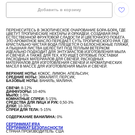
Добавить в корзину
ПЕРЕНЕСИТЕСЬ В ЭКЗОТИЧЕСКОЕ ОЧАРОВАНИЕ БОРА-БОРА, ГДЕ
ЦВЕТУТ ТРОПИЧЕСКИЕ НЕКТАРЫ И ОРХИДЕИ, СОЗДАВАЯ РАЙ
ЕСТЕСТВЕННОЙ ФРУКТОВОЙ СЛАДОСТИ И ЦВЕТОЧНОГО ПОБЕГА.
ЭТО АРОМАТНОЕ МАСЛО ПЕРЕДАЕТ СУТЬ ТРОПИЧЕСКОГО РАЯ, ГДЕ
КРИСТАЛЬНО ЧИСТАЯ ВОДА ПЛЕЩЕТСЯ О БЕЛОСНЕЖНЫЕ ПЛЯЖИ,
А ПЫШНАЯ ЛИСТВА ШЕЛЕСТИТ ПОД ТЕПЛЫМ ВЕТЕРКОМ.
ИДЕАЛЬНО ПОДХОДИТ ДЛЯ ЭНТУЗИАСТОВ ИЗГОТОВЛЕНИЯ МЫЛА
И СВЕЧЕЙ, А ТАКЖЕ ДЛЯ ТЕХ, КТО ИЩЕТ ОПТОВЫЕ ПОСТАВКИ
РАСХОДНЫХ МАТЕРИАЛОВ ДЛЯ СВЕЧЕЙ, РАСХОДНЫХ
МАТЕРИАЛОВ ДЛЯ ИЗГОТОВЛЕНИЯ СВЕЧЕЙ И АРОМАТИЧЕСКИХ
МАСЕЛ В МАССЕ ДЛЯ ИЗГОТОВЛЕНИЯ МЫЛА И СВЕЧЕЙ.
ВЕРХНИЕ НОТЫ:
КОКОС, ЛИМОН, АПЕЛЬСИН;
СРЕДНИЕ НОТЫ:
ЭВКАЛИПТ, ПЕРСИК;
БАЗОВЫЕ НОТЫ:
ВАНИЛЬ, МАЛИНА.
СВЕЧИ:
8-12%
ДИФФУЗОРЫ:
10-40%
МЫЛО:
1-5%
КОМНАТНЫЕ СПРЕИ:
5-15%
СРЕДСТВА ДЛЯ ЛИЦА И РУК:
0,50-3%
ДУХИ:
10-30%
СПРЕИ ДЛЯ ТЕЛА:
5-15%
СОДЕРЖАНИЕ ВАНИЛИНА:
0%
СЕРТИФИКАТ IFRA
СЕРТИФИКАТ БЕЗОПАСНОСТИ
СТРАНА ПРОИЗВОДИТЕЛЬ: США