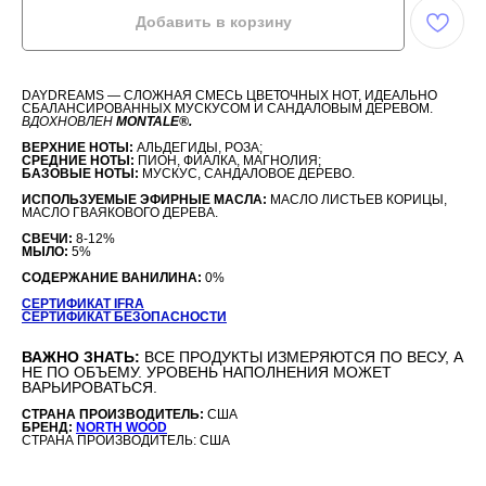
Добавить в корзину
DAYDREAMS — СЛОЖНАЯ СМЕСЬ ЦВЕТОЧНЫХ НОТ, ИДЕАЛЬНО
СБАЛАНСИРОВАННЫХ МУСКУСОМ И САНДАЛОВЫМ ДЕРЕВОМ.
ВДОХНОВЛЕН
MONTALE®.
ВЕРХНИЕ НОТЫ:
АЛЬДЕГИДЫ, РОЗА;
СРЕДНИЕ НОТЫ:
ПИОН, ФИАЛКА, МАГНОЛИЯ;
БАЗОВЫЕ НОТЫ:
МУСКУС, САНДАЛОВОЕ ДЕРЕВО.
ИСПОЛЬЗУЕМЫЕ ЭФИРНЫЕ МАСЛА:
МАСЛО ЛИСТЬЕВ КОРИЦЫ,
МАСЛО ГВАЯКОВОГО ДЕРЕВА.
СВЕЧИ:
8-12%
МЫЛО:
5%
СОДЕРЖАНИЕ ВАНИЛИНА:
0%
СЕРТИФИКАТ IFRA
СЕРТИФИКАТ БЕЗОПАСНОСТИ
ВАЖНО ЗНАТЬ:
ВСЕ ПРОДУКТЫ ИЗМЕРЯЮТСЯ ПО ВЕСУ, А
НЕ ПО ОБЪЕМУ. УРОВЕНЬ НАПОЛНЕНИЯ МОЖЕТ
ВАРЬИРОВАТЬСЯ.
СТРАНА ПРОИЗВОДИТЕЛЬ:
США
БРЕНД:
NORTH WOOD
СТРАНА ПРОИЗВОДИТЕЛЬ: США