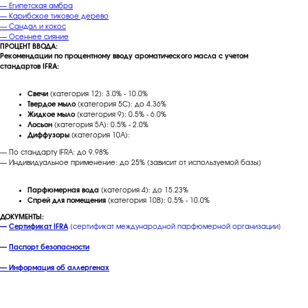
— Египетская амбра
— Карибское тиковое дерево
— Сандал и кокос
— Осеннее сияние
ПРОЦЕНТ ВВОДА:
Рекомендации по процентному вводу ароматического масла с учетом
стандартов IFRA:
Свечи
(категория 12): 3.0% - 10.0%
Твердое мыло
(категория 5C): до 4.36%
Жидкое мыло
(категория 9): 0.5% - 6.0%
Лосьон
(категория 5A): 0.5% - 2.0%
Диффузоры
(категория 10A):
— По стандарту IFRA: до 9.98%
— Индивидуальное применение: до 25% (зависит от используемой базы)
Парфюмерная вода
(категория 4): до 15.23%
Спрей для помещения
(категория 10B): 0.5% - 10.0%
ДОКУМЕНТЫ:
—
Сертификат IFRA
[сертификат международной парфюмерной организации]
—
Паспорт безопасности
— Информация об аллергенах