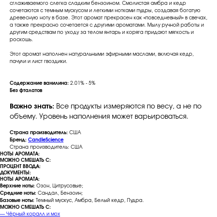
сглаживаемого слегка сладким бензоином. Смолистая амбра и кедр
сочетаются с темным мускусом и легкими нотками пудры, создавая богатую
древесную ноту в базе. Этот аромат прекрасен как «повседневный» в свечах,
а также прекрасно сочетается с другими ароматами. Мылу ручной работы и
другим средствам по уходу за телом янтарь и коряга придают мягкость и
роскошь.
Этот аромат наполнен натуральными эфирными маслами, включая кедр,
пачули и лист гвоздики.
Содержание ванилина:
2.01% - 5%
Без фталатов
Важно знать:
Все продукты измеряются по весу, а не по
объему. Уровень наполнения может варьироваться.
Страна производитель:
США
Бренд:
CandleScience
Страна производитель: США
НОТЫ АРОМАТА:
МОЖНО СМЕШАТЬ С:
ПРОЦЕНТ ВВОДА:
ДОКУМЕНТЫ:
НОТЫ АРОМАТА:
Верхние ноты:
Озон, Цитрусовые;
Средние ноты:
Сандал, Бензоин;
Базовые ноты:
Темный мускус, Амбра, Белый кедр, Пудра.
МОЖНО СМЕШАТЬ С:
— Чёрный коралл и мох