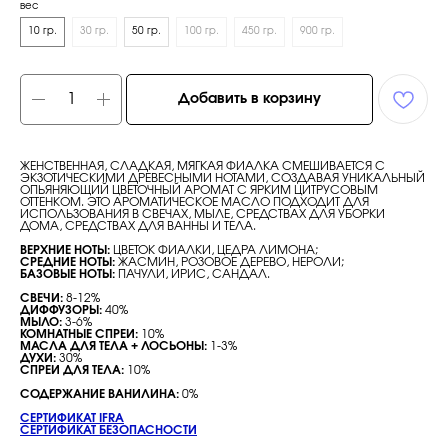
вес
10 гр.
30 гр.
50 гр.
100 гр.
450 гр.
900 гр.
Добавить в корзину
ЖЕНСТВЕННАЯ, СЛАДКАЯ, МЯГКАЯ ФИАЛКА СМЕШИВАЕТСЯ С
ЭКЗОТИЧЕСКИМИ ДРЕВЕСНЫМИ НОТАМИ, СОЗДАВАЯ УНИКАЛЬНЫЙ
ОПЬЯНЯЮЩИЙ ЦВЕТОЧНЫЙ АРОМАТ С ЯРКИМ ЦИТРУСОВЫМ
ОТТЕНКОМ. ЭТО АРОМАТИЧЕСКОЕ МАСЛО ПОДХОДИТ ДЛЯ
ИСПОЛЬЗОВАНИЯ В СВЕЧАХ, МЫЛЕ, СРЕДСТВАХ ДЛЯ УБОРКИ
ДОМА, СРЕДСТВАХ ДЛЯ ВАННЫ И ТЕЛА.
ВЕРХНИЕ НОТЫ:
ЦВЕТОК ФИАЛКИ, ЦЕДРА ЛИМОНА;
СРЕДНИЕ НОТЫ:
ЖАСМИН, РОЗОВОЕ ДЕРЕВО, НЕРОЛИ;
БАЗОВЫЕ НОТЫ:
ПАЧУЛИ, ИРИС, САНДАЛ.
СВЕЧИ:
8-12%
ДИФФУЗОРЫ:
40%
МЫЛО:
3-6%
КОМНАТНЫЕ СПРЕИ:
10%
МАСЛА ДЛЯ ТЕЛА + ЛОСЬОНЫ:
1-3%
ДУХИ:
30%
СПРЕИ ДЛЯ ТЕЛА:
10%
СОДЕРЖАНИЕ ВАНИЛИНА:
0%
СЕРТИФИКАТ IFRA
СЕРТИФИКАТ БЕЗОПАСНОСТИ