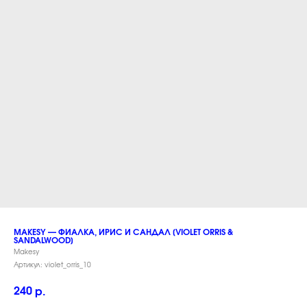
MAKESY — ФИАЛКА, ИРИС И САНДАЛ [VIOLET ORRIS &
SANDALWOOD]
Makesy
Артикул:
violet_orris_10
240
р.