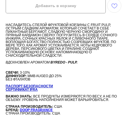
Добавить в корзину
НАСЛАДИТЕСЬ СПЕЛОЙ ФРУКТОВОЙ КОРЗИНЫ С FRUIT PULP,
ОСТРЫМ СЛАДКИМ АРОМАТОМ, КОТОРЫЙ СОЧЕТАЕТ В СЕБЕ
ПИКАНТНЫЙ БЕРГАМОТ, СЛАДКУЮ ЧЕРНУЮ СМОРОДИНУ И
ПРЯНЫЙ КАРДАМОН СВЕРХУ. ПОГРУЗИТЕСЬ В СЕРДЦЕ СОЧНОГО
ИНЖИРА, СОЧНЫХ КРАСНЫХ ЯБЛОК И СЛИВОЧНОГО ТИАРЕ,
ВОПЛОЩАЯ БОГАТСТВО ПОЛНОСТЬЮ СОЗРЕВШИХ ФРУКТОВ. ПО
МЕРЕ ТОГО, КАК АРОМАТ УСПОКАИВАЕТСЯ, НОТЫ КЕДРОВОГО
ДЕРЕВА, ПЕРСИКОВОГО ЦВЕТКА И ПРАЛИНЕ СОЗДАЮТ
УСПОКАИВАЮЩУЮ ОСНОВУ, НАПОМИНАЮЩУЮ О
СНИСХОДИТЕЛЬНОЙ СЛАДОСТИ.
ВДОХНОВЛЕН АРОМАТОМ
BYREDO - PULP.
СВЕЧИ:
3-10%
ДИФФУЗОР:
MMB AUGEO ДО 25%
БЕЗ ФТАЛАТОВ
ПАСПОРТ БЕЗОПАСНОСТИ
СЕРТИФИКАТ IFRA
ВАЖНО ЗНАТЬ:
ВСЕ ПРОДУКТЫ ИЗМЕРЯЮТСЯ ПО ВЕСУ, А НЕ ПО
ОБЪЕМУ. УРОВЕНЬ НАПОЛНЕНИЯ МОЖЕТ ВАРЬИРОВАТЬСЯ.
СТРАНА ПРОИЗВОДИТЕЛЬ:
США
БРЕНД:
DOOP FRAGRANCE
СТРАНА ПРОИЗВОДИТЕЛЬ: США