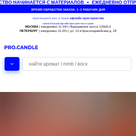
ТВО НАЧИНАЕТСЯ С МАТЕРИАЛОВ
ЕЖЕДНЕВНО ОТПРА
ВРЕМЯ ОБРАБОТКИ ЗАКАЗА: 1–2 РАБОЧИХ ДНЯ
приглашаем вас в наши
офлайн
пространства
самое большое офлайн пространство в стране
МОСКВА
| ежедневно 11-19ч | Варшавское шоссе 129к2с2
ПЕТЕРБУРГ
| ежедневно 11-20ч | ул. 12-я Красноармейская д. 26