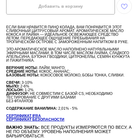
Добавить в корзину
ЕСЛИ ВАМ НРАВИТСЯ ПИНО КОЛАДА, ВАМ ПОНРАВИТСЯ ЭТОТ
СЛИВОЧНЫЙ ЦИТРУСОВЫЙ АРОМАТ. АРОМАТИЧЕСКОЕ МАСЛО
КОКОСА И ЛАЙМА — ИДЕАЛЬНОЕ ОСВЕЖАЮЩЕЕ СРЕДСТВО
ЛЕТОМ, ПЕРЕДАЮЩЕЕ ОЩУЩЕНИЕ ПРЕБЫВАНИЯ НА
ТРОПИЧЕСКОМ ОСТРОВЕ С ЗАМОРОЖЕННЫМ НАПИТКОМ В РУКЕ.
ЭТО АРОМАТИЧЕСКОЕ МАСЛО НАПОЛНЕНО НАТУРАЛЬНЫМИ
ЭФИРНЫМИ МАСЛАМИ, В ТОМ ЧИСЛЕ МАСЛОМ ЛАЙМА, СЛАДКОГО
АПЕЛЬСИНА, БУТОНА ГВОЗДИКИ, ЦИТРОНЕЛЛЫ, СЕМЯН КУНЖУТА
И ПАЖИТНИКА.
ВЕРХНИЕ НОТЫ:
ЛАЙМ, МАНГО;
СРЕДНИЕ НОТЫ:
КОКОС, АНАНАС;
БАЗОВЫЕ НОТЫ:
КОКОСОВОЕ МОЛОКО, БОБЫ ТОНКА, СЛИВКИ.
СВЕЧИ:
3-10%
МЫЛО:
2-6%
ЛОСЬОН:
1-2%
ДИФФУЗОР:
НЕ СОВМЕСТИМ С БАЗОЙ CS, НЕОБХОДИМО
ТЕСТИРОВАНИЕ С ДРУГИМИ БАЗАМИ
БЕЗ ФТАЛАТОВ
СОДЕРЖАНИЕ ВАНИЛИНА:
2,01% - 5%
СЕРТИФИКАТ IFRA
СЕРТИФИКАТ БЕЗОПАСНОСТИ
ВАЖНО ЗНАТЬ:
ВСЕ ПРОДУКТЫ ИЗМЕРЯЮТСЯ ПО ВЕСУ, А
НЕ ПО ОБЪЕМУ. УРОВЕНЬ НАПОЛНЕНИЯ МОЖЕТ
ВАРЬИРОВАТЬСЯ.