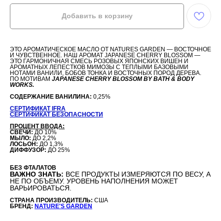
Добавить в корзину
ЭТО АРОМАТИЧЕСКОЕ МАСЛО ОТ NATURES GARDEN — ВОСТОЧНОЕ
И ЧУВСТВЕННОЕ. НАШ АРОМАТ JAPANESE CHERRY BLOSSOM —
ЭТО ГАРМОНИЧНАЯ СМЕСЬ РОЗОВЫХ ЯПОНСКИХ ВИШЕН И
АРОМАТНЫХ ЛЕПЕСТКОВ МИМОЗЫ С ТЕПЛЫМИ БАЗОВЫМИ
НОТАМИ ВАНИЛИ, БОБОВ ТОНКА И ВОСТОЧНЫХ ПОРОД ДЕРЕВА.
ПО МОТИВАМ
JAPANESE CHERRY BLOSSOM BY BATH & BODY
WORKS.
СОДЕРЖАНИЕ ВАНИЛИНА:
0,25%
СЕРТИФИКАТ IFRA
СЕРТИФИКАТ БЕЗОПАСНОСТИ
ПРОЦЕНТ ВВОДА:
СВЕЧИ:
ДО 10%
МЫЛО:
ДО 2,2%
ЛОСЬОН:
ДО 1,3%
ДИФФУЗОР:
ДО 25%
БЕЗ ФТАЛАТОВ
ВАЖНО ЗНАТЬ:
ВСЕ ПРОДУКТЫ ИЗМЕРЯЮТСЯ ПО ВЕСУ, А
НЕ ПО ОБЪЕМУ. УРОВЕНЬ НАПОЛНЕНИЯ МОЖЕТ
ВАРЬИРОВАТЬСЯ.
СТРАНА ПРОИЗВОДИТЕЛЬ:
США
БРЕНД:
NATURE'S GARDEN