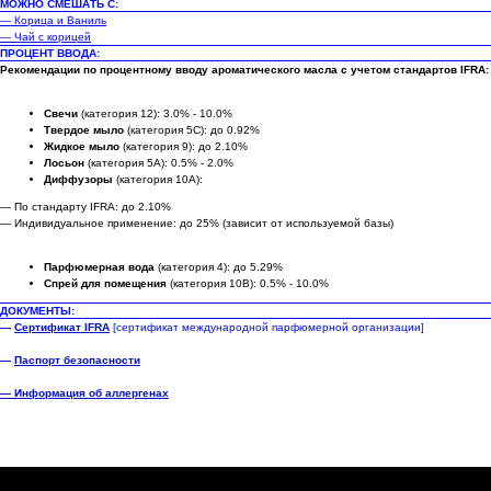
МОЖНО СМЕШАТЬ С:
— Корица и Ваниль
— Чай с корицей
ПРОЦЕНТ ВВОДА:
Рекомендации по процентному вводу ароматического масла с учетом стандартов IFRA:
Свечи
(категория 12): 3.0% - 10.0%
Твердое мыло
(категория 5C): до 0.92%
Жидкое мыло
(категория 9): до 2.10%
Лосьон
(категория 5A): 0.5% - 2.0%
Диффузоры
(категория 10A):
— По стандарту IFRA: до 2.10%
— Индивидуальное применение: до 25% (зависит от используемой базы)
Парфюмерная вода
(категория 4): до 5.29%
Спрей для помещения
(категория 10B): 0.5% - 10.0%
ДОКУМЕНТЫ:
—
Сертификат IFRA
[сертификат международной парфюмерной организации]
—
Паспорт безопасности
— Информация об аллергенах