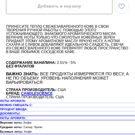
Добавить в корзину
ПРИНЕСИТЕ ТЕПЛО СВЕЖЕЗАВАРЕННОГО КОФЕ В СВОИ
ТВОРЕНИЯ РУЧНОЙ РАБОТЫ С ПОМОЩЬЮ ЭТОГО
УСПОКАИВАЮЩЕГО, ЗНАКОМОГО АРОМАТИЧЕСКОГО МАСЛА.
ВЕРХНИЕ НОТЫ ТОЛЬКО ЧТО СМОЛОТЫХ КОФЕЙНЫХ ЗЕРЕН
ПРИДАЮТ ЭТОМУ АРОМАТНОМУ МАСЛУ ЯРКУЮ НОТУ, А НОТКИ
САХАРА И СЛИВОК ДОБАВЛЯЮТ ИДЕАЛЬНУЮ СЛАДОСТЬ. СВЕЧИ
ИЗ СВЕЖЕСВАРЕННОГО КОФЕ ПРЕВРАТЯТ ЛЮБОЕ ПРОСТРАНСТВО
В ВАШЕ ЛЮБИМОЕ СОСЕДСКОЕ КАФЕ.
СОДЕРЖАНИЕ ВАНИЛИНА:
2.01% - 5%
БЕЗ ФТАЛАТОВ
ВАЖНО ЗНАТЬ:
ВСЕ ПРОДУКТЫ ИЗМЕРЯЮТСЯ ПО ВЕСУ, А
НЕ ПО ОБЪЕМУ. УРОВЕНЬ НАПОЛНЕНИЯ МОЖЕТ
ВАРЬИРОВАТЬСЯ.
СТРАНА ПРОИЗВОДИТЕЛЬ:
США
БРЕНД:
CANDLESCIENCE
СТРАНА ПРОИЗВОДИТЕЛЬ: США
НОТЫ АРОМАТА:
МОЖНО СМЕШАТЬ С:
ПРОЦЕНТ ВВОДА:
ДОКУМЕНТЫ:
НОТЫ АРОМАТА:
Верхние ноты:
Кофе;
Средние ноты:
Сахар, Крем;
Базовые ноты:
Кофе.