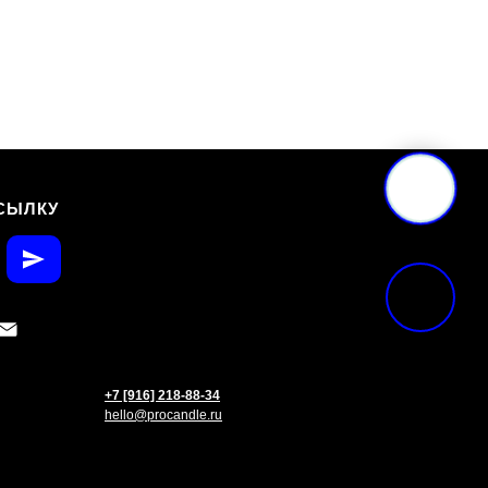
СЫЛКУ
+7 [916] 218-88-34
hello@procandle.ru