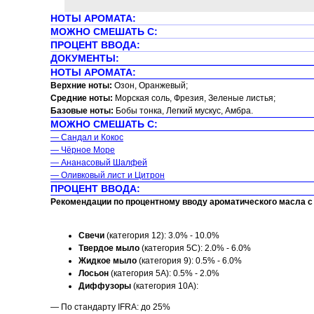
НОТЫ АРОМАТА:
МОЖНО СМЕШАТЬ С:
ПРОЦЕНТ ВВОДА:
ДОКУМЕНТЫ:
НОТЫ АРОМАТА:
Верхние ноты:
Озон, Оранжевый;
Средние ноты:
Морская соль, Фрезия, Зеленые листья;
Базовые ноты:
Бобы тонка, Легкий мускус, Амбра.
МОЖНО СМЕШАТЬ С:
— Сандал и Кокос
— Чёрное Море
— Ананасовый Шалфей
— Оливковый лист и Цитрон
ПРОЦЕНТ ВВОДА:
Рекомендации по процентному вводу ароматического масла с 
Свечи
(категория 12): 3.0% - 10.0%
Твердое мыло
(категория 5C): 2.0% - 6.0%
Жидкое мыло
(категория 9): 0.5% - 6.0%
Лосьон
(категория 5A): 0.5% - 2.0%
Диффузоры
(категория 10A):
— По стандарту IFRA: до 25%