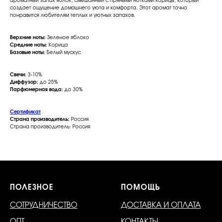
ароматный запах яблок, смешанный с пряными нотками корицы, который
создает ощущение домашнего уюта и комфорта. Этот аромат точно
понравится любителям теплых и уютных запахов.
Верхние ноты:
Зеленое яблоко
Средние ноты:
Корица
Базовые ноты:
Белый мускус
Свечи:
3-10%
Диффузор:
до 25%
Парфюмерная вода:
до 30%
Сертификат
Страна производитель:
Россия
Страна производитель: Россия
ПОЛЕЗНОЕ
ПОМОЩЬ
СОТРУДНИЧЕСТВО
ДОСТАВКА И ОПЛАТА
ОПТ
КОНТАКТЫ