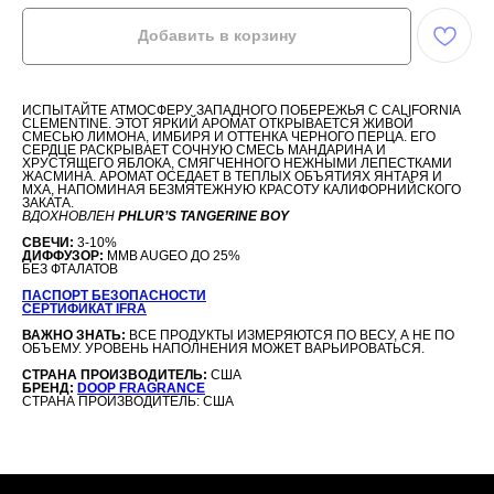
Добавить в корзину
ИСПЫТАЙТЕ АТМОСФЕРУ ЗАПАДНОГО ПОБЕРЕЖЬЯ С CALIFORNIA
CLEMENTINE. ЭТОТ ЯРКИЙ АРОМАТ ОТКРЫВАЕТСЯ ЖИВОЙ
СМЕСЬЮ ЛИМОНА, ИМБИРЯ И ОТТЕНКА ЧЕРНОГО ПЕРЦА. ЕГО
СЕРДЦЕ РАСКРЫВАЕТ СОЧНУЮ СМЕСЬ МАНДАРИНА И
ХРУСТЯЩЕГО ЯБЛОКА, СМЯГЧЕННОГО НЕЖНЫМИ ЛЕПЕСТКАМИ
ЖАСМИНА. АРОМАТ ОСЕДАЕТ В ТЕПЛЫХ ОБЪЯТИЯХ ЯНТАРЯ И
МХА, НАПОМИНАЯ БЕЗМЯТЕЖНУЮ КРАСОТУ КАЛИФОРНИЙСКОГО
ЗАКАТА.
ВДОХНОВЛЕН
PHLUR’S TANGERINE BOY
СВЕЧИ:
3-10%
ДИФФУЗОР:
MMB AUGEO ДО 25%
БЕЗ ФТАЛАТОВ
ПАСПОРТ БЕЗОПАСНОСТИ
СЕРТИФИКАТ IFRA
ВАЖНО ЗНАТЬ:
ВСЕ ПРОДУКТЫ ИЗМЕРЯЮТСЯ ПО ВЕСУ, А НЕ ПО
ОБЪЕМУ. УРОВЕНЬ НАПОЛНЕНИЯ МОЖЕТ ВАРЬИРОВАТЬСЯ.
СТРАНА ПРОИЗВОДИТЕЛЬ:
США
БРЕНД:
DOOP FRAGRANCE
СТРАНА ПРОИЗВОДИТЕЛЬ: США