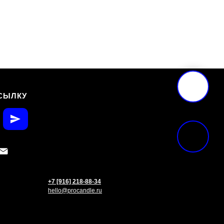
СЫЛКУ
+7 [916] 218-88-34
hello@procandle.ru