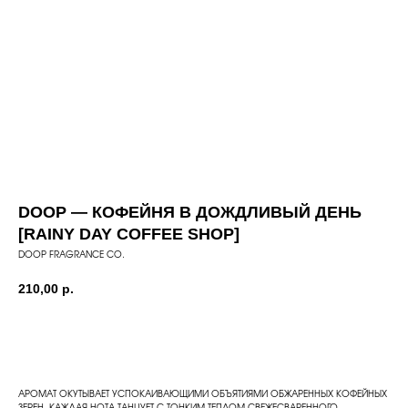
DOOP — КОФЕЙНЯ В ДОЖДЛИВЫЙ ДЕНЬ
[RAINY DAY COFFEE SHOP]
DOOP FRAGRANCE CO.
210,00
р.
Добавить в корзину
АРОМАТ ОКУТЫВАЕТ УСПОКАИВАЮЩИМИ ОБЪЯТИЯМИ ОБЖАРЕННЫХ КОФЕЙНЫХ
ЗЕРЕН, КАЖДАЯ НОТА ТАНЦУЕТ С ТОНКИМ ТЕПЛОМ СВЕЖЕСВАРЕННОГО