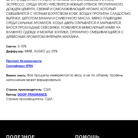
ЭСПРЕССО. СРЕДИ ЭТОГО ЧУВСТВУЕТСЯ НЕЖНЫЙ ОТТЕНОК ПРОПИТАННОГО
ДОЖДЕМ ЦЕМЕНТА, СВЕЖИЙ И ОМОЛАЖИВАЮЩИЙ АРОМАТ, КОТОРЫЙ
СМЕШИВАЕТСЯ С УЮТНЫМ БОГАТСТВОМ КОФЕ. ВОЗДУХ ПРОПИТАН СЛАДОСТЬЮ
ВЫПЕЧКИ, ШЕПОТОМ ВАНИЛИ И СЛИВОЧНОГО МАСЛА, МЯГКО ПЛЫВУЩИМ
СРЕДИ СИЛЬНЫХ АРОМАТОВ. КОГДА ДВЕРЬ ОТКРЫВАЕТСЯ И ЗАКРЫВАЕТСЯ,
ВНОСЯ ПРОХЛАДНЫЕ СКВОЗНЯКИ, ПОЯВЛЯЕТСЯ МИМОЛЕТНЫЙ НАМЕК НА
ВЛАЖНУЮ ОДЕЖДУ И МОКРЫЕ ЗОНТИКИ, ОРГАНИЧНО СМЕШИВАЮЩИЙСЯ С
ДРЕВЕСНЫМ АРОМАТОМ ИНТЕРЬЕРА МАГАЗИНА.
Свечи:
3-10%
Диффузор:
MMB, AUGEO до 25%
Паспорт безопасности
Сертификат IFRA
Важно знать:
Все продукты измеряются по весу, а не по объему. Уровень
наполнения может варьироваться.
Страна производитель:
США
Бренд:
DOOP FRAGRANCE
Страна производитель: США
ПОЛЕЗНОЕ
ПОМОЩЬ