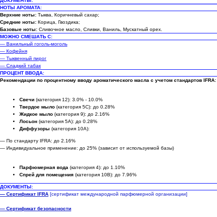
ДОКУМЕНТЫ:
НОТЫ АРОМАТА:
Верхние ноты:
Тыква, Коричневый сахар;
Средние ноты:
Корица, Гвоздика;
Базовые ноты:
Сливочное масло, Сливки, Ваниль, Мускатный орех.
МОЖНО СМЕШАТЬ С:
— Ванильный гоголь-моголь
— Кофейня
— Тыквенный пирог
— Сладкий табак
ПРОЦЕНТ ВВОДА:
Рекомендации по процентному вводу ароматического масла с учетом стандартов IFRA:
Свечи
(категория 12): 3.0% - 10.0%
Твердое мыло
(категория 5C): до 0.28%
Жидкое мыло
(категория 9): до 2.16%
Лосьон
(категория 5A): до 0.28%
Диффузоры
(категория 10A):
— По стандарту IFRA: до 2.16%
— Индивидуальное применение: до 25% (зависит от используемой базы)
Парфюмерная вода
(категория 4): до 1.10%
Спрей для помещения
(категория 10B): до 7.96%
ДОКУМЕНТЫ:
— Сертификат IFRA
[сертификат международной парфюмерной организации]
— Сертификат безопасности