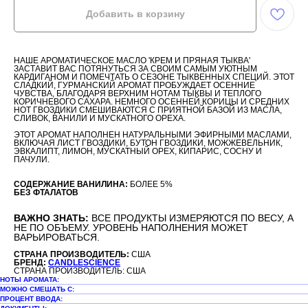
Добавить в корзину
НАШЕ АРОМАТИЧЕСКОЕ МАСЛО 'КРЕМ И ПРЯНАЯ ТЫКВА'
ЗАСТАВИТ ВАС ПОТЯНУТЬСЯ ЗА СВОИМ САМЫМ УЮТНЫМ
КАРДИГАНОМ И ПОМЕЧТАТЬ О СЕЗОНЕ ТЫКВЕННЫХ СПЕЦИЙ. ЭТОТ
СЛАДКИЙ, ГУРМАНСКИЙ АРОМАТ ПРОБУЖДАЕТ ОСЕННИЕ
ЧУВСТВА, БЛАГОДАРЯ ВЕРХНИМ НОТАМ ТЫКВЫ И ТЕПЛОГО
КОРИЧНЕВОГО САХАРА. НЕМНОГО ОСЕННЕЙ КОРИЦЫ И СРЕДНИХ
НОТ ГВОЗДИКИ СМЕШИВАЮТСЯ С ПРИЯТНОЙ БАЗОЙ ИЗ МАСЛА,
СЛИВОК, ВАНИЛИ И МУСКАТНОГО ОРЕХА.
ЭТОТ АРОМАТ НАПОЛНЕН НАТУРАЛЬНЫМИ ЭФИРНЫМИ МАСЛАМИ,
ВКЛЮЧАЯ ЛИСТ ГВОЗДИКИ, БУТОН ГВОЗДИКИ, МОЖЖЕВЕЛЬНИК,
ЭВКАЛИПТ, ЛИМОН, МУСКАТНЫЙ ОРЕХ, КИПАРИС, СОСНУ И
ПАЧУЛИ.
СОДЕРЖАНИЕ ВАНИЛИНА:
БОЛЕЕ 5%
БЕЗ ФТАЛАТОВ
ВАЖНО ЗНАТЬ:
ВСЕ ПРОДУКТЫ ИЗМЕРЯЮТСЯ ПО ВЕСУ, А
НЕ ПО ОБЪЕМУ. УРОВЕНЬ НАПОЛНЕНИЯ МОЖЕТ
ВАРЬИРОВАТЬСЯ.
СТРАНА ПРОИЗВОДИТЕЛЬ:
США
БРЕНД:
CANDLESCIENCE
СТРАНА ПРОИЗВОДИТЕЛЬ: США
НОТЫ АРОМАТА:
МОЖНО СМЕШАТЬ С:
ПРОЦЕНТ ВВОДА: