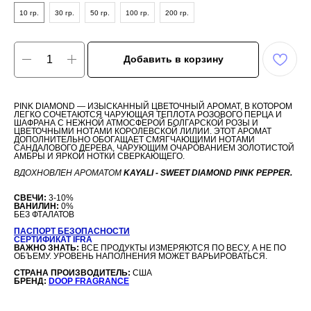
10 гр.
30 гр.
50 гр.
100 гр.
200 гр.
Добавить в корзину
PINK DIAMOND — ИЗЫСКАННЫЙ ЦВЕТОЧНЫЙ АРОМАТ, В КОТОРОМ
ЛЕГКО СОЧЕТАЮТСЯ ЧАРУЮЩАЯ ТЕПЛОТА РОЗОВОГО ПЕРЦА И
ШАФРАНА С НЕЖНОЙ АТМОСФЕРОЙ БОЛГАРСКОЙ РОЗЫ И
ЦВЕТОЧНЫМИ НОТАМИ КОРОЛЕВСКОЙ ЛИЛИИ. ЭТОТ АРОМАТ
ДОПОЛНИТЕЛЬНО ОБОГАЩАЕТ СМЯГЧАЮЩИМИ НОТАМИ
САНДАЛОВОГО ДЕРЕВА, ЧАРУЮЩИМ ОЧАРОВАНИЕМ ЗОЛОТИСТОЙ
АМБРЫ И ЯРКОЙ НОТКИ СВЕРКАЮЩЕГО.
ВДОХНОВЛЕН АРОМАТОМ
KAYALI - SWEET DIAMOND PINK PEPPER.
СВЕЧИ:
3-10%
ВАНИЛИН:
0%
БЕЗ ФТАЛАТОВ
ПАСПОРТ БЕЗОПАСНОСТИ
СЕРТИФИКАТ IFRA
ВАЖНО ЗНАТЬ:
ВСЕ ПРОДУКТЫ ИЗМЕРЯЮТСЯ ПО ВЕСУ, А НЕ ПО
ОБЪЕМУ. УРОВЕНЬ НАПОЛНЕНИЯ МОЖЕТ ВАРЬИРОВАТЬСЯ.
СТРАНА ПРОИЗВОДИТЕЛЬ:
США
БРЕНД:
DOOP FRAGRANCE