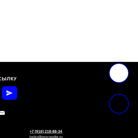
СЫЛКУ
+7 [916] 218-88-34
hello@procandle.ru