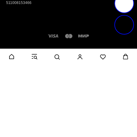
511008153466
Tilda
Made on