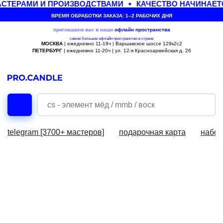
СТЕРАМИ И ПРОИЗВОДСТВАМИ
КАЧЕСТВО НАЧИНАЕТ
ВРЕМЯ ОБРАБОТКИ ЗАКАЗА: 1–2 РАБОЧИХ ДНЯ
приглашаем вас в наши
офлайн
пространства
самое большое офлайн пространство в стране
МОСКВА
| ежедневно 11-19ч | Варшавское шоссе 129к2с2
ПЕТЕРБУРГ
| ежедневно 11-20ч | ул. 12-я Красноармейская д. 26
telegram [3700+ мастеров]
подарочная карта
набор