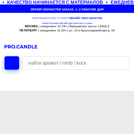
КАЧЕСТВО НАЧИНАЕТСЯ С МАТЕРИАЛОВ
ЕЖЕДНЕВН
ВРЕМЯ ОБРАБОТКИ ЗАКАЗА: 1–2 РАБОЧИХ ДНЯ
приглашаем вас в наши
офлайн
пространства
самое большое офлайн пространство в стране
МОСКВА
| ежедневно 11-19ч | Варшавское шоссе 129к2с2
ПЕТЕРБУРГ
| ежедневно 11-20ч | ул. 12-я Красноармейская д. 26