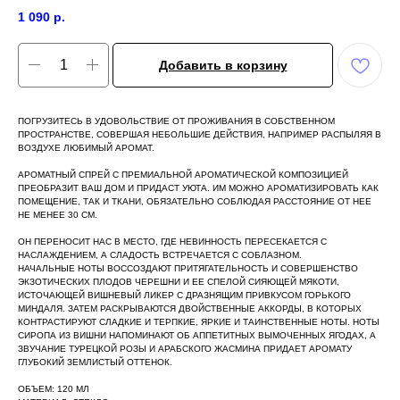
1 090
р.
Добавить в корзину
ПОГРУЗИТЕСЬ В УДОВОЛЬСТВИЕ ОТ ПРОЖИВАНИЯ В СОБСТВЕННОМ
ПРОСТРАНСТВЕ, СОВЕРШАЯ НЕБОЛЬШИЕ ДЕЙСТВИЯ, НАПРИМЕР РАСПЫЛЯЯ В
ВОЗДУХЕ ЛЮБИМЫЙ АРОМАТ.
АРОМАТНЫЙ СПРЕЙ С ПРЕМИАЛЬНОЙ АРОМАТИЧЕСКОЙ КОМПОЗИЦИЕЙ
ПРЕОБРАЗИТ ВАШ ДОМ И ПРИДАСТ УЮТА. ИМ МОЖНО АРОМАТИЗИРОВАТЬ КАК
ПОМЕЩЕНИЕ, ТАК И ТКАНИ, ОБЯЗАТЕЛЬНО СОБЛЮДАЯ РАССТОЯНИЕ ОТ НЕЕ
НЕ МЕНЕЕ 30 СМ.
ОН ПЕРЕНОСИТ НАС В МЕСТО, ГДЕ НЕВИННОСТЬ ПЕРЕСЕКАЕТСЯ С
НАСЛАЖДЕНИЕМ, А СЛАДОСТЬ ВСТРЕЧАЕТСЯ С СОБЛАЗНОМ.
НАЧАЛЬНЫЕ НОТЫ ВОССОЗДАЮТ ПРИТЯГАТЕЛЬНОСТЬ И СОВЕРШЕНСТВО
ЭКЗОТИЧЕСКИХ ПЛОДОВ ЧЕРЕШНИ И ЕЕ СПЕЛОЙ СИЯЮЩЕЙ МЯКОТИ,
ИСТОЧАЮЩЕЙ ВИШНЕВЫЙ ЛИКЕР С ДРАЗНЯЩИМ ПРИВКУСОМ ГОРЬКОГО
МИНДАЛЯ. ЗАТЕМ РАСКРЫВАЮТСЯ ДВОЙСТВЕННЫЕ АККОРДЫ, В КОТОРЫХ
КОНТРАСТИРУЮТ СЛАДКИЕ И ТЕРПКИЕ, ЯРКИЕ И ТАИНСТВЕННЫЕ НОТЫ. НОТЫ
СИРОПА ИЗ ВИШНИ НАПОМИНАЮТ ОБ АППЕТИТНЫХ ВЫМОЧЕННЫХ ЯГОДАХ, А
ЗВУЧАНИЕ ТУРЕЦКОЙ РОЗЫ И АРАБСКОГО ЖАСМИНА ПРИДАЕТ АРОМАТУ
ГЛУБОКИЙ ЗЕМЛИСТЫЙ ОТТЕНОК.
ОБЪЕМ: 120 МЛ