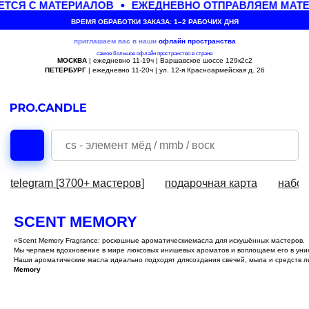
СЯ С МАТЕРИАЛОВ
ЕЖЕДНЕВНО ОТПРАВЛЯЕМ МАТЕР
ВРЕМЯ ОБРАБОТКИ ЗАКАЗА: 1–2 РАБОЧИХ ДНЯ
приглашаем вас в наши
офлайн
пространства
самое большое офлайн пространство в стране
МОСКВА
| ежедневно 11-19ч | Варшавское шоссе 129к2с2
ПЕТЕРБУРГ
| ежедневно 11-20ч | ул. 12-я Красноармейская д. 26
telegram [3700+ мастеров]
подарочная карта
набор
SCENT MEMORY
«Scent Memory Fragrance: роскошные ароматическиемасла для искушённых мастеров.
Мы черпаем вдохновение в мире люксовых инишевых ароматов и воплощаем его в ун
Наши ароматические масла идеально подходят длясоздания свечей, мыла и средств 
Memory