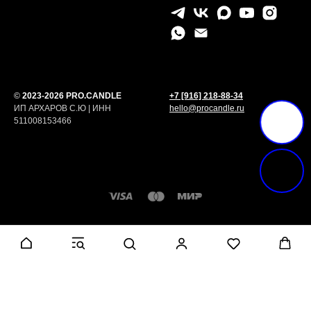
©
2023-2026 PRO.CANDLE
+7 [916] 218-88-34
ИП АРХАРОВ С.Ю | ИНН
hello@procandle.ru
511008153466
Tilda
Made on