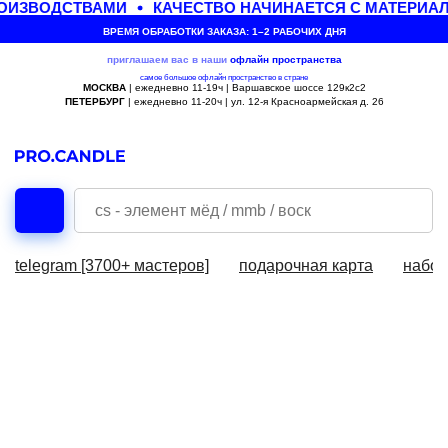
ОИЗВОДСТВАМИ
КАЧЕСТВО НАЧИНАЕТСЯ С МАТЕРИА
ВРЕМЯ ОБРАБОТКИ ЗАКАЗА: 1–2 РАБОЧИХ ДНЯ
приглашаем вас в наши
офлайн
пространства
самое большое офлайн пространство в стране
МОСКВА
| ежедневно 11-19ч | Варшавское шоссе 129к2с2
ПЕТЕРБУРГ
| ежедневно 11-20ч | ул. 12-я Красноармейская д. 26
telegram [3700+ мастеров]
подарочная карта
набор