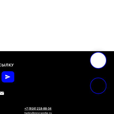
СЫЛКУ
+7 [916] 218-88-34
hello@procandle.ru