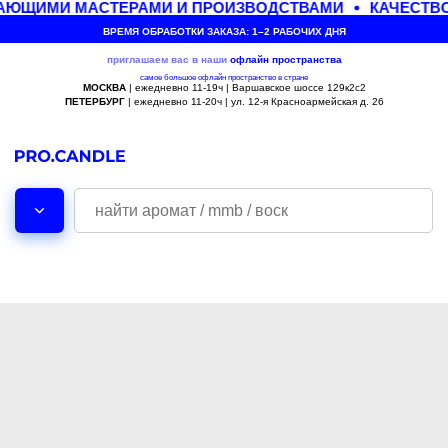
АЮЩИМИ МАСТЕРАМИ И ПРОИЗВОДСТВАМИ
КАЧЕСТВО
ВРЕМЯ ОБРАБОТКИ ЗАКАЗА: 1–2 РАБОЧИХ ДНЯ
приглашаем вас в наши
офлайн
пространства
самое большое офлайн пространство в стране
МОСКВА
| ежедневно 11-19ч | Варшавское шоссе 129к2с2
ПЕТЕРБУРГ
| ежедневно 11-20ч | ул. 12-я Красноармейская д. 26