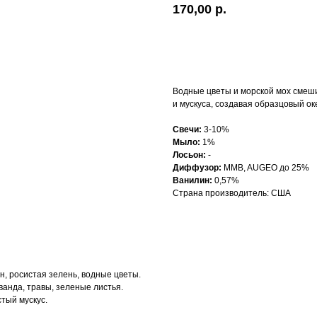
170,00
р.
Добавить в корзину
Водные цветы и морской мох смеш
и мускуса, создавая образцовый ок
Свечи:
3-10%
Мыло:
1%
Лосьон:
-
Диффузор:
MMB, AUGEO до 25%
Ванилин:
0,57%
Страна производитель: США
ин, росистая зелень, водные цветы.
ванда, травы, зеленые листья.
тый мускус.