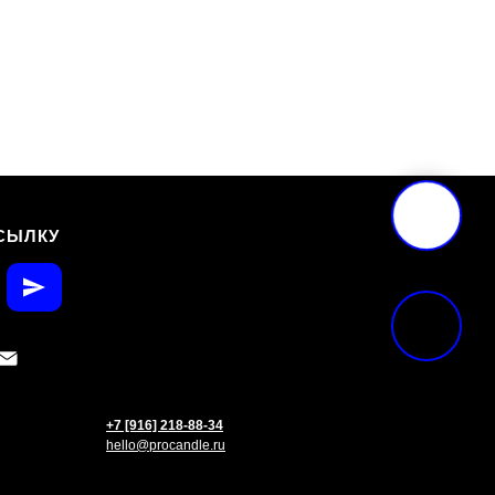
СЫЛКУ
+7 [916] 218-88-34
hello@procandle.ru