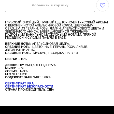
Добавить в корзину
ГЛУБОКИЙ, ЗНОЙНЫЙ, ПРЯНЫЙ ЦВЕТОЧНО-ЦИТРУСОВЫЙ АРОМАТ
С ВЕРХНЕЙ НОТОЙ АПЕЛЬСИНОВОЙ КОРКИ, ЦВЕТОЧНЫМ
СЕРДЦЕМ ИЗ ГЕРАНИ, РОЗЫ, ЛИЛИИ, АПЕЛЬСИНОВОГО ЦВЕТА И
ЗВЕЗДЧАТОГО АНИСА, ЗАВЕРШАЮЩИЙСЯ ТЯЖЕЛЫМИ
ПУДРОВЫМИ ВАНИЛЬНО-МУСКУСНЫМИ НОТАМИ, ПРЯНОЙ
ГВОЗДИКОЙ И СУХИМИ ПАЧУЛИ В БАЗЕ.
ВЕРХНИЕ НОТЫ:
АПЕЛЬСИНОВАЯ ЦЕДРА;
СРЕДНИЕ НОТЫ:
ЦВЕТОЧНЫЕ, ГЕРАНЬ, РОЗА, ЛИЛИЯ,
ЗВЕЗДЧАТЫЙ АНИС;
БАЗОВЫЕ НОТЫ:
МУСКУС, ГВОЗДИКА, ПАЧУЛИ.
СВЕЧИ:
3-10%
ДИФФУЗОР:
MMB,AUGEO ДО 25%
МЫЛО:
3-5%
ЛОСЬОН:
1–3%
БЕЗ ФТАЛАТОВ
СОДЕРЖИТ ВАНИЛИН:
: 3,66%
СЕРТИФИКАТ IFRA
СЕРТИФИКАТ БЕЗОПАСНОСТИ
СТРАНА ПРОИЗВОДИТЕЛЬ: США