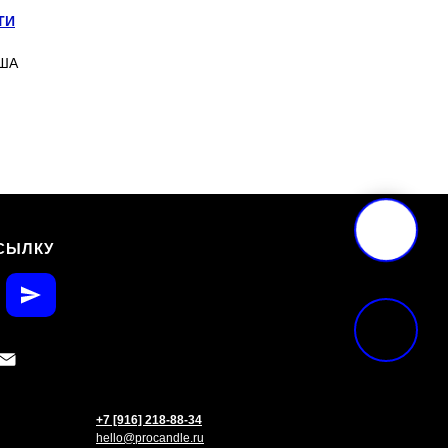
ТИ
США
СЫЛКУ
+7 [916] 218-88-34
hello@procandle.ru