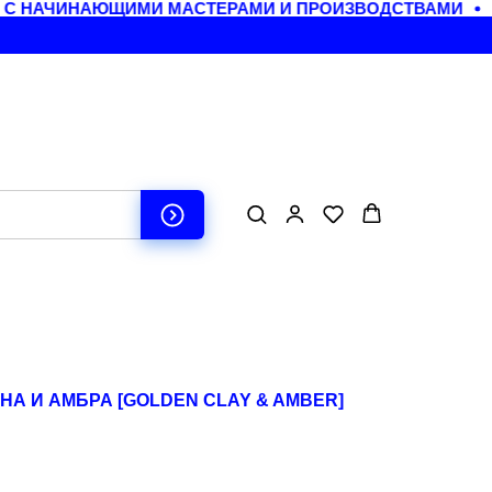
 НАЧИНАЮЩИМИ МАСТЕРАМИ И ПРОИЗВОДСТВАМИ
К
НА И АМБРА [GOLDEN CLAY & AMBER]